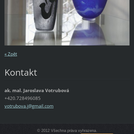
« Zpět
Kontakt
ak. mal. Jaroslava Votrubová
+420.728496085
votrubov
a.j@gmai
l.com
© 2012 Všechna práva vyhrazena.