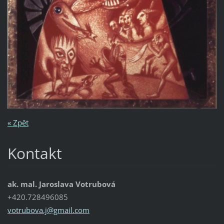
« Zpět
Kontakt
ak. mal. Jaroslava Votrubová
+420.728496085
votrubov
a.j@gmai
l.com