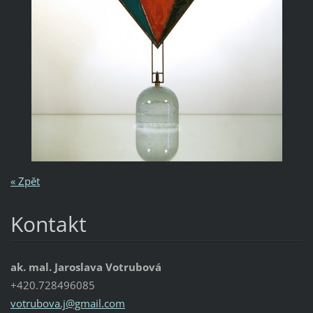
« Zpět
Kontakt
ak. mal. Jaroslava Votrubová
+420.728496085
votrubov
a.j@gmai
l.com