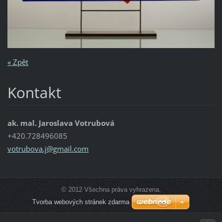
« Zpět
Kontakt
ak. mal. Jaroslava Votrubová
+420.728496085
votrubov
a.j@gmai
l.com
© 2012 Všechna práva vyhrazena.
Tvorba webových stránek zdarma