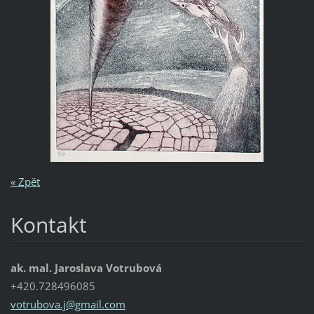
« Zpět
Kontakt
ak. mal. Jaroslava Votrubová
+420.728496085
votrubov
a.j@gmai
l.com