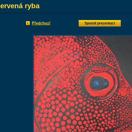
ervená ryba
Předchozí
Spustit prezentaci