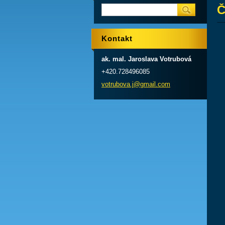
Č
Kontakt
ak. mal. Jaroslava Votrubová
+420.728496085
votrubov
a.j@gmai
l.com