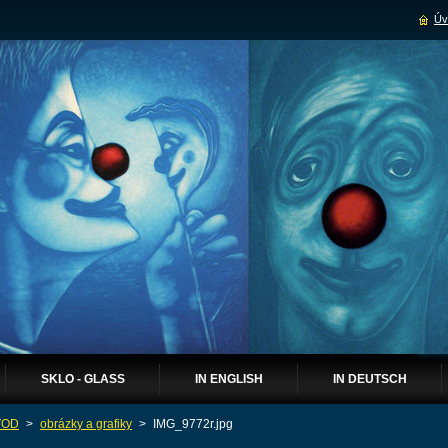
Úv
SKLO - GLASS
IN ENGLISH
IN DEUTSCH
VOD
>
obrázky a grafiky
>
IMG_9772r.jpg