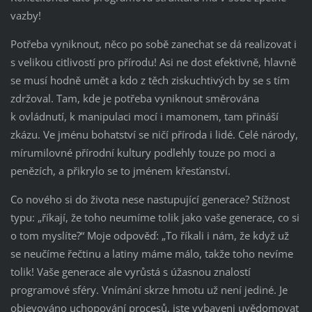
vazby!
Potřeba vyniknout, něco po sobě zanechat se dá realizovat i
s velikou citlivostí pro přírodu! Asi ne dost efektivně, hlavně
se musí hodně umět a kdo z těch ziskuchtivých by se s tím
zdržoval. Tam, kde je potřeba vyniknout směrována
k ovládnutí, k manipulaci mocí i mamonem, tam přináší
zkázu. Ve jménu bohatství se ničí příroda i lidé. Celé národy,
mírumilovné přírodní kultury podlehly touze po moci a
penězích, a přikrylo se to jménem křesťanství.
Co nového si do života nese nastupující generace? Stížnost
typu: „říkají, že toho neumíme tolik jako vaše generace, co si
o tom myslíte?“ Moje odpověď: „To říkali i nám, že když už
se neučíme řečtinu a latiny máme málo, takže toho nevíme
tolik! Vaše generace ale vyrůstá s úžasnou znalostí
programové sféry. Vnímání skrze hmotu už není jediné. Je
objevováno uchopování procesů, jste vybaveni uvědomovat