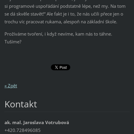
si programové uspořádání podstatně lépe, než my. Na tom
se dá skvěle stavět!“ Ale fakt je i to, že nás učili přece jen o
trochu víc pracovat rukama, alespoň na základní škole.
Prožíváme tvoření, i když nevíme, kam nás to táhne.
Tušíme?
« Zpět
Kontakt
ak. mal. Jaroslava Votrubová
+420.728496085