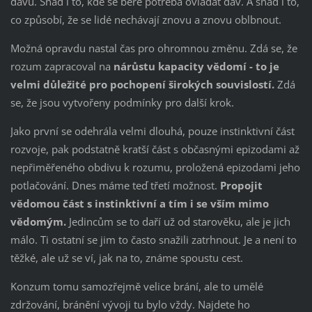
davu. Snad i to, kde se bere potřeba ovládat dav. A snad i to,
co způsobí, že se lidé nechávají znovu a znovu oblbnout.
Možná opravdu nastal čas pro ohromnou změnu. Zdá se, že
rozum zapracoval na
nárůstu kapacity vědomí - to je
velmi důležité pro pochopení širokých souvislostí.
Zdá
se, že jsou vytvořeny podmínky pro další krok.
Jako první se odehrála velmi dlouhá, pouze instinktivní část
rozvoje, pak podstatně kratší část s občasnými epizodami až
nepřiměřeného obdivu k rozumu, proložená epizodami jeho
potlačování. Dnes máme teď třetí možnost.
Propojit
vědomou část s instinktivní a tím i se vším mimo
vědomým.
Jedincům se to daří už od starověku, ale je jich
málo. Ti ostatní se jim to často snažili zatrhnout. Je a není to
těžké, ale už se ví, jak na to, známe spoustu cest.
Konzum tomu samozřejmě velice brání, ale to umělé
zdržování, bránění vývoji tu bylo vždy. Najdete ho