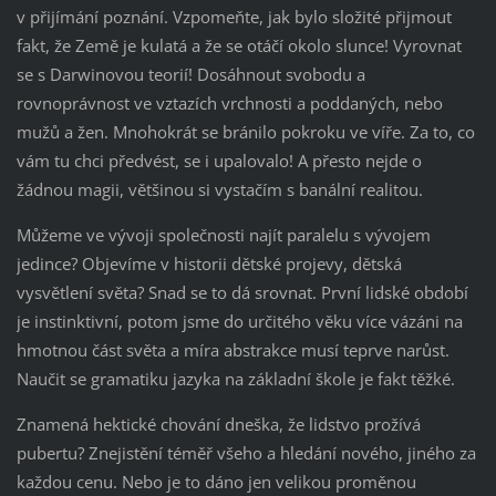
v přijímání poznání. Vzpomeňte, jak bylo složité přijmout
fakt, že Země je kulatá a že se otáčí okolo slunce! Vyrovnat
se s Darwinovou teorií! Dosáhnout svobodu a
rovnoprávnost ve vztazích vrchnosti a poddaných, nebo
mužů a žen. Mnohokrát se bránilo pokroku ve víře. Za to, co
vám tu chci předvést, se i upalovalo! A přesto nejde o
žádnou magii, většinou si vystačím s banální realitou.
Můžeme ve vývoji společnosti najít paralelu s vývojem
jedince? Objevíme v historii dětské projevy, dětská
vysvětlení světa? Snad se to dá srovnat. První lidské období
je instinktivní, potom jsme do určitého věku více vázáni na
hmotnou část světa a míra abstrakce musí teprve narůst.
Naučit se gramatiku jazyka na základní škole je fakt těžké.
Znamená hektické chování dneška, že lidstvo prožívá
pubertu? Znejistění téměř všeho a hledání nového, jiného za
každou cenu. Nebo je to dáno jen velikou proměnou