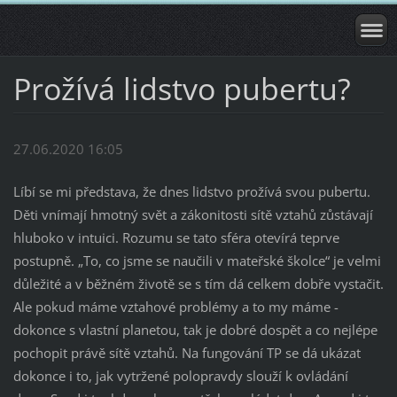
Prožívá lidstvo pubertu?
27.06.2020 16:05
Líbí se mi představa, že dnes lidstvo prožívá svou pubertu.
Děti vnímají hmotný svět a zákonitosti sítě vztahů zůstávají
hluboko v intuici. Rozumu se tato sféra otevírá teprve
postupně. „To, co jsme se naučili v mateřské školce“ je velmi
důležité a v běžném životě se s tím dá celkem dobře vystačit.
Ale pokud máme vztahové problémy a to my máme -
dokonce s vlastní planetou, tak je dobré dospět a co nejlépe
pochopit právě sítě vztahů. Na fungování TP se dá ukázat
dokonce i to, jak vytržené polopravdy slouží k ovládání