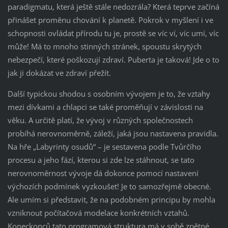
paradigmatu, která ještě stále nedozrála? Která teprve začíná
přinášet proměnu chování k planetě. Pokrok v myšlení i ve
schopnosti ovládat přírodu tu je, prostě se víc ví, víc umí, víc
může! Má to mnoho stinných stránek, spoustu skrytých
nebezpečí, které poškozují zdraví. Puberta je taková! Jde o to
jak ji dokázat ve zdraví přežít.
Další typickou shodou s osobním vývojem je to, že vztahy
mezi dívkami a chlapci se také proměňují v závislosti na
věku. A určitě platí, že vývoj v různých společnostech
probíhá nerovnoměrně, záleží, jaká jsou nastavena pravidla.
Na hře „Labyrinty osudů“ – je sestavena podle Tvůrčího
procesu a jeho fází, kterou si zde lze stáhnout, se tato
nerovnoměrnost vývoje dá dokonce pomocí nastavení
výchozích podmínek vyzkoušet! Je to samozřejmě obecné.
Ale umím si představit, že na podobném principu by mohla
vzniknout počítačová modelace konkrétních vztahů.
Koneckonců tato programová struktura má v sobě zpětné